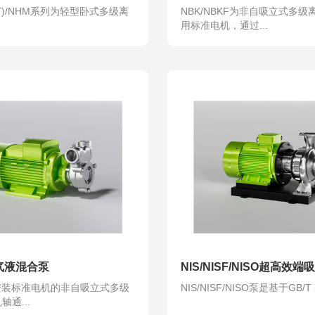
F(T)/NHM系列为轻型卧式多级离
NBK/NBKF为非自吸立式多
.
用标准电机，通过...
气液混合泵
NIS/NISF/NISO超高效
 为安装标准电机的非自吸立式多级
NIS/NISF/NISO泵是基于GB/T 56
通...